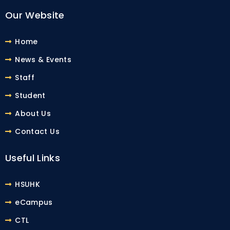
Our Website
Home
News & Events
Staff
Student
About Us
Contact Us
Useful Links
HSUHK
eCampus
CTL