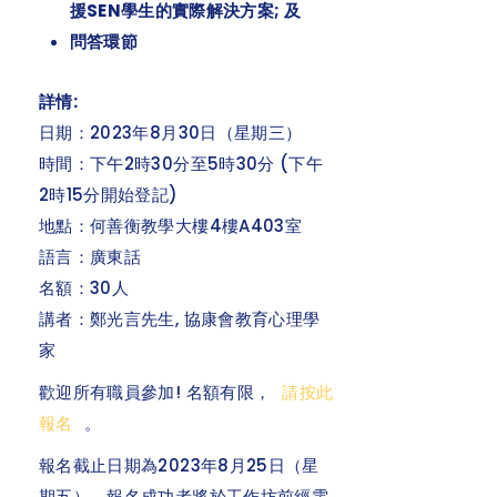
援SEN學生的實際解決方案; 及
問答環節
詳情:
日期：2023年8月30日（星期三）
時間：下午2時30分至5時30分 (下午
2時15分開始登記)
地點：何善衡教學大樓4樓A403室
語言：廣東話
名額：30人
講者：鄭光言先生, 協康會教育心理學
家
歡迎所有職員參加! 名額有限，
請按此
報名
。
報名截止日期為2023年8月25日（星
期五），報名成功者將於工作坊前經電