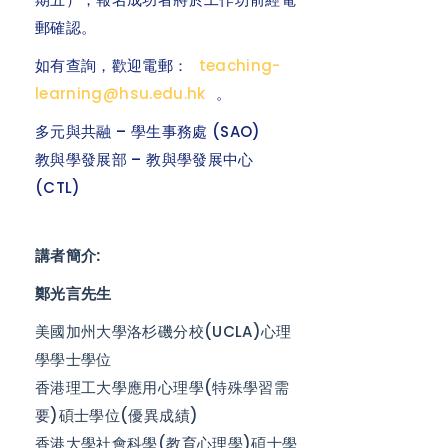
郵確認。
如有查詢，歡迎電郵：
teaching-
learning@hsu.edu.hk
。
多元與共融 – 學生事務處 (SAO)
教與學發展部 – 教與學發展中心
(CTL)
講者簡介:
鄭光言先生
美國加州大學洛杉磯分校(UCLA)心理
學學士學位
香港理工大學應用心理學(特殊學習需
要)碩士學位(優異成績)
香港大學社會科學(教育心理學)碩士學