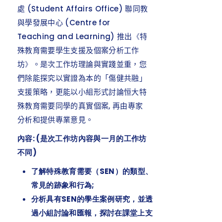
處 (S
tudent
Affairs Office
) 聯同教
與學發展中心 (C
entre for
Teaching and
Learning
) 推出
《
特
殊教育需要學生支援及個案分析工作
坊
》
。是次工作坊
理論與實
踐並重，
您
們除
能
探究以實證為本的「傷健共融」
支援策略，更
能
以小組形式討論
恒大特
殊教育需要同學的真實個案
,
再由專家
分析和提供
專業意見。
內容: (是次工作坊內容與一月的工作坊
不同)
了解特殊教育需要（
SEN）的類型、
常見的跡象和行為;
分析具有
SEN的學生案例研究，並透
過小組討論和匯報，探討在課堂上支