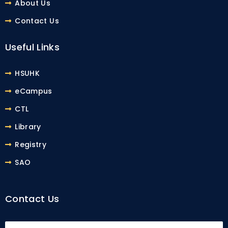
About Us
Contact Us
Useful Links
HSUHK
eCampus
CTL
Library
Registry
SAO
Contact Us