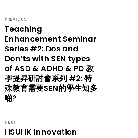
PREVIOUS
Teaching
Enhancement Seminar
Series #2: Dos and
Don’ts with SEN types
of ASD & ADHD & PD 教
學提昇研討會系列 #2: 特
殊教育需要SEN的學生知多
啲?
NEXT
HSUHK Innovation